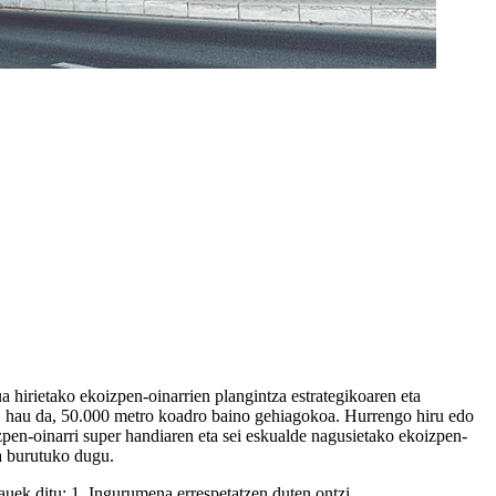
hirietako ekoizpen-oinarrien plangintza estrategikoaren eta
u, hau da, 50.000 metro koadro baino gehiagokoa. Hurrengo hiru edo
izpen-oinarri super handiaren eta sei eskualde nagusietako ekoizpen-
oa burutuko dugu.
uek ditu: 1. Ingurumena errespetatzen duten ontzi