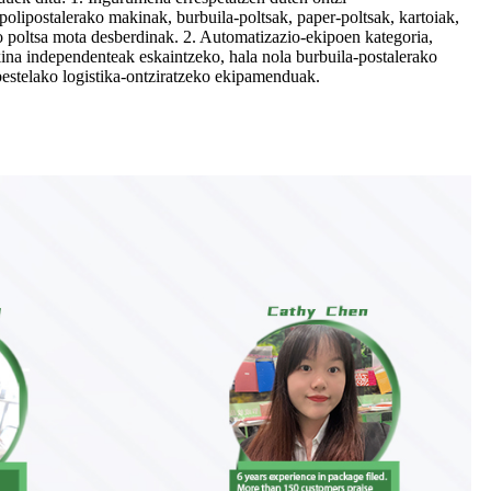
polipostalerako makinak, burbuila-poltsak, paper-poltsak, kartoiak,
ko poltsa mota desberdinak. 2. Automatizazio-ekipoen kategoria,
ina independenteak eskaintzeko, hala nola burbuila-postalerako
bestelako logistika-ontziratzeko ekipamenduak.