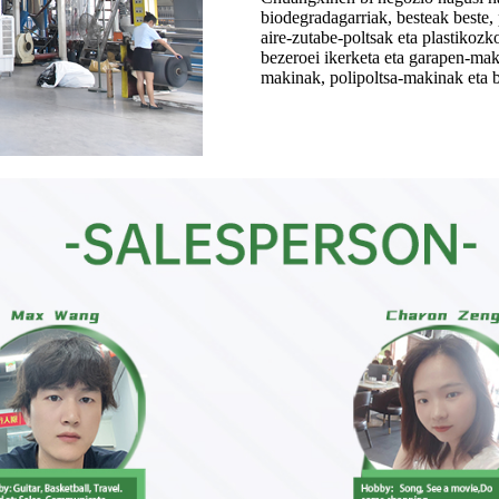
biodegradagarriak, besteak beste, 
aire-zutabe-poltsak eta plastikoz
bezeroei ikerketa eta garapen-mak
makinak, polipoltsa-makinak eta 