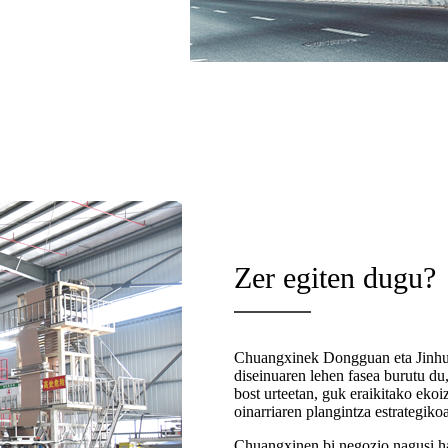
Zer egiten dugu?
Chuangxinek Dongguan eta Jinhua 
diseinuaren lehen fasea burutu d
bost urteetan, guk eraikitako eko
oinarriaren plangintza estrategik
Chuangxinen bi negozio nagusi ha