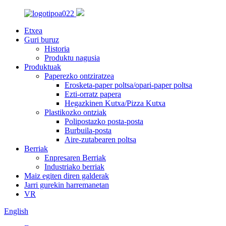
Etxea
Guri buruz
Historia
Produktu nagusia
Produktuak
Paperezko ontziratzea
Erosketa-paper poltsa/opari-paper poltsa
Ezti-orratz papera
Hegazkinen Kutxa/Pizza Kutxa
Plastikozko ontziak
Polipostazko posta-posta
Burbuila-posta
Aire-zutabearen poltsa
Berriak
Enpresaren Berriak
Industriako berriak
Maiz egiten diren galderak
Jarri gurekin harremanetan
VR
English