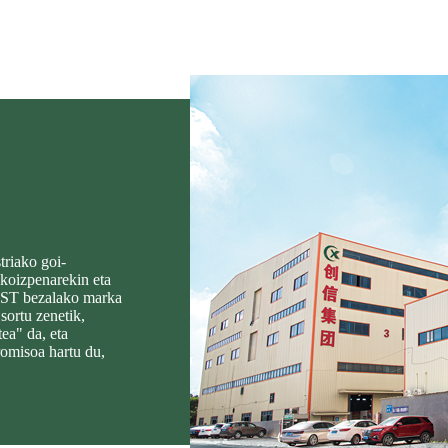
riako goi-
ekoizpenarekin eta
ST bezalako marka
sortu zenetik,
ea" da, eta
omisoa hartu du,