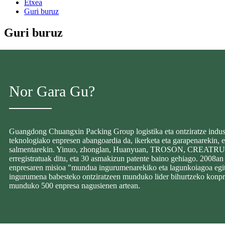
Etxea
Guri buruz
Guri buruz
Nor Gara Gu?
Guangdong Chuangxin Packing Group logistika eta ontziratze indust
teknologiako enpresen abangoardia da, ikerketa eta garapenarekin, 
salmentarekin. Yinuo, zhonglan, Huanyuan, TROSON, CREATRU
erregistratuak ditu, eta 30 asmakizun patente baino gehiago. 2008an 
enpresaren misioa "mundua ingurumenarekiko eta lagunkoiagoa egit
ingurumena babesteko ontziratzeen munduko lider bihurtzeko konpr
munduko 500 enpresa nagusienen artean.