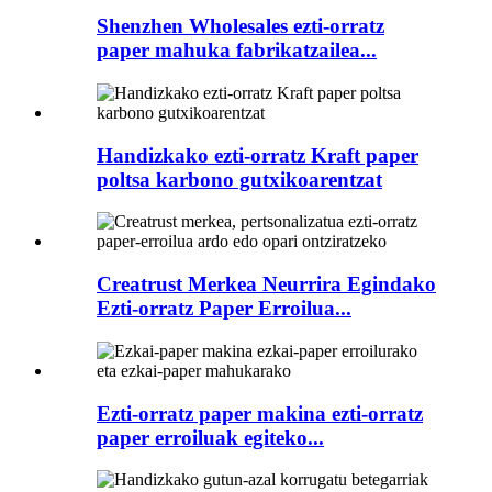
Shenzhen Wholesales ezti-orratz
paper mahuka fabrikatzailea...
Handizkako ezti-orratz Kraft paper
poltsa karbono gutxikoarentzat
Creatrust Merkea Neurrira Egindako
Ezti-orratz Paper Erroilua...
Ezti-orratz paper makina ezti-orratz
paper erroiluak egiteko...