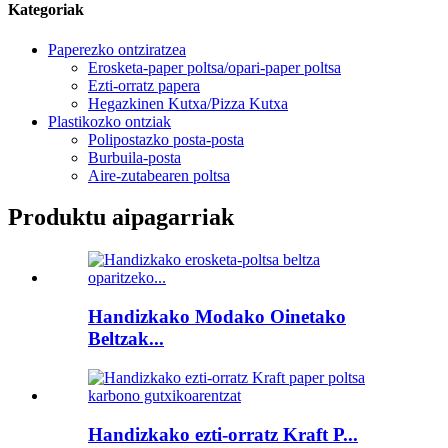
Kategoriak
Paperezko ontziratzea
Erosketa-paper poltsa/opari-paper poltsa
Ezti-orratz papera
Hegazkinen Kutxa/Pizza Kutxa
Plastikozko ontziak
Polipostazko posta-posta
Burbuila-posta
Aire-zutabearen poltsa
Produktu aipagarriak
Handizkako Modako Oinetako
Beltzak...
Handizkako ezti-orratz Kraft P...