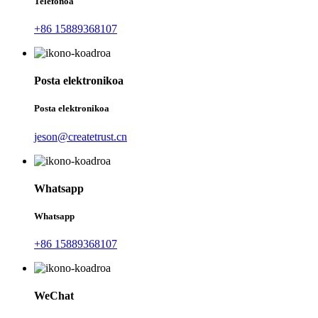
Telefonoa
+86 15889368107
Posta elektronikoa
Posta elektronikoa
jeson@createtrust.cn
Whatsapp
Whatsapp
+86 15889368107
WeChat