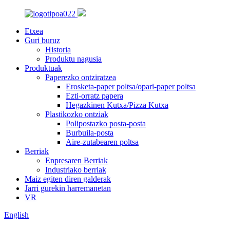
Etxea
Guri buruz
Historia
Produktu nagusia
Produktuak
Paperezko ontziratzea
Erosketa-paper poltsa/opari-paper poltsa
Ezti-orratz papera
Hegazkinen Kutxa/Pizza Kutxa
Plastikozko ontziak
Polipostazko posta-posta
Burbuila-posta
Aire-zutabearen poltsa
Berriak
Enpresaren Berriak
Industriako berriak
Maiz egiten diren galderak
Jarri gurekin harremanetan
VR
English