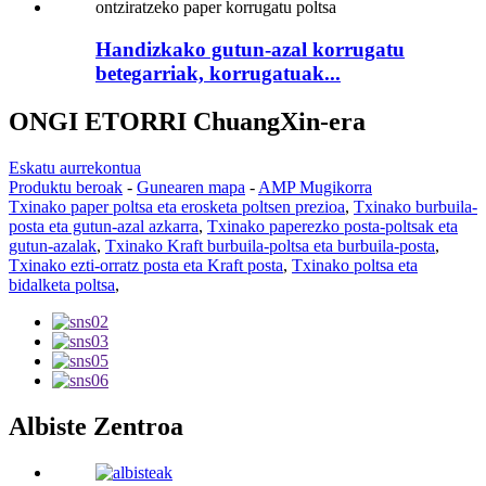
Handizkako gutun-azal korrugatu
betegarriak, korrugatuak...
ONGI ETORRI ChuangXin-era
Eskatu aurrekontua
Produktu beroak
-
Gunearen mapa
-
AMP Mugikorra
Txinako paper poltsa eta erosketa poltsen prezioa
,
Txinako burbuila-
posta eta gutun-azal azkarra
,
Txinako paperezko posta-poltsak eta
gutun-azalak
,
Txinako Kraft burbuila-poltsa eta burbuila-posta
,
Txinako ezti-orratz posta eta Kraft posta
,
Txinako poltsa eta
bidalketa poltsa
,
Albiste Zentroa