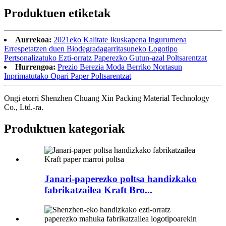
Produktuen etiketak
Aurrekoa:
2021eko Kalitate Ikuskapena Ingurumena
Errespetatzen duen Biodegradagarritasuneko Logotipo
Pertsonalizatuko Ezti-orratz Paperezko Gutun-azal Poltsarentzat
Hurrengoa:
Prezio Berezia Moda Berriko Nortasun
Inprimatutako Opari Paper Poltsarentzat
Ongi etorri Shenzhen Chuang Xin Packing Material Technology
Co., Ltd.-ra.
Produktuen kategoriak
Janari-paperezko poltsa handizkako
fabrikatzailea Kraft Bro...