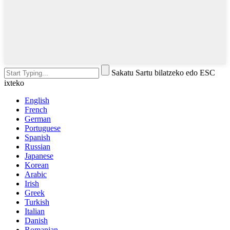
Sakatu Sartu bilatzeko edo ESC
ixteko
English
French
German
Portuguese
Spanish
Russian
Japanese
Korean
Arabic
Irish
Greek
Turkish
Italian
Danish
Romanian