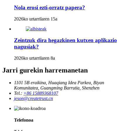
Nola erosi ezti-orratz papera?
2026ko urtarrilaren 15a
Zeintzuk dira hegazkinen kutxen aplikazio
nagusiak?
2026ko urtarrilaren 8a
Jarri gurekin harremanetan
1101 5B eraikina, Huaqiang Idea Parkea, Biyan
Komunitatea, Guangming Barrutia, Shenzhen
Tel.:
+86 15889368107
jeson@createtrust.cn
Telefonoa